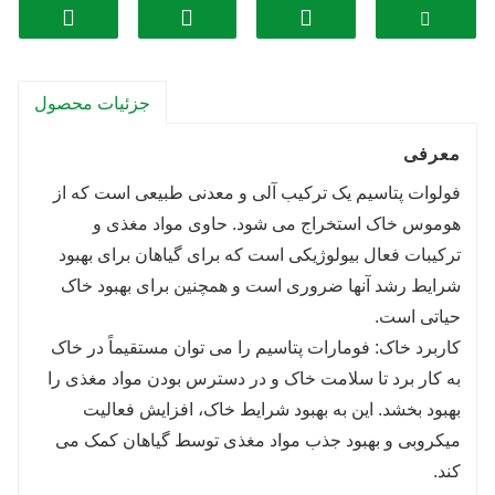
(CEC) خاک به بهبود ساختار و حاصلخیزی خاک کمک
می کند. این بدان معنی است که خاک می تواند مواد
مغذی بیشتری را حفظ کند و در طول زمان آنها را در
دسترس گیاهان قرار دهد.
جزئیات محصول
3. مقاومت در برابر تنش: گیاهانی که با فولوات
معرفی
پتاسیم تیمار می شوند اغلب در برابر تنش های
محیطی مانند خشکی، دمای شدید و بیماری مقاوم تر
فولوات پتاسیم یک ترکیب آلی و معدنی طبیعی است که از
هوموس خاک استخراج می شود. حاوی مواد مغذی و
هستند. این می تواند منجر به عملکرد بالاتر و کیفیت
ترکیبات فعال بیولوژیکی است که برای گیاهان برای بهبود
بهتر محصول شود.
شرایط رشد آنها ضروری است و همچنین برای بهبود خاک
4. خواص کیلاسیون: فولویک اسید، از جمله فولوات
حیاتی است.
پتاسیم، به عنوان یک عامل کیلیت عمل می کند، به
کاربرد خاک: فومارات پتاسیم را می توان مستقیماً در خاک
فلزات و مواد معدنی موجود در خاک متصل می شود
به کار برد تا سلامت خاک و در دسترس بودن مواد مغذی را
و آنها را در دسترس گیاهان قرار می دهد. این می
بهبود بخشد. این به بهبود شرایط خاک، افزایش فعالیت
تواند به کاهش کمبود خاک و بهبود سلامت کلی گیاه
میکروبی و بهبود جذب مواد مغذی توسط گیاهان کمک می
کمک کند.
کند.
تنظیم 5.PH: فولوات پتاسیم می تواند به تنظیم pH