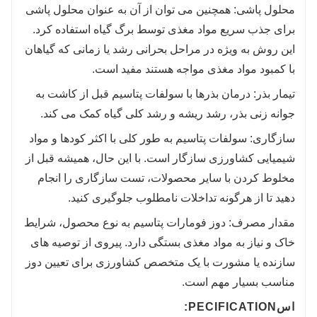
محلول پاشی: همچنین می توان از آن به عنوان محلول پاشی
خاک کمک کند و آن را برای رشد گیاه مناسب تر می
برای جذب سریع مواد مغذی توسط برگ گیاه استفاده کرد.
کند. می تواند شرایط اسیدی یا قلیایی را بافر کند و
این روش به ویژه در مراحل بحرانی رشد یا زمانی که گیاهان
محیط بهینه تری برای رشد ریشه و جذب مواد مغذی
با کمبود مواد مغذی مواجه هستند مفید است.
ایجاد کند.
6. خواص محرک زیستی: به عنوان یک محرک زیستی
تیمار بذر: درمان بذرها با سولفات پتاسیم قبل از کاشت به
جوانه زنی بذر، رشد ریشه و رشد کلی گیاه کمک می کند.
عمل می کند و باعث افزایش فعالیت میکروبی در
خاک می شود. این می تواند چرخه مواد مغذی را
سازگاری: سولفات پتاسیم به طور کلی با اکثر کودها و مواد
بهبود بخشد و سلامت کلی خاک را بهبود بخشد.
شیمیایی کشاورزی سازگار است. با این حال، همیشه قبل از
مخلوط کردن با سایر محصولات، تست سازگاری را انجام
دهید تا از هرگونه تداخلات نامطلوب جلوگیری کنید.
مقدار مصرف: دوز فومارات پتاسیم به نوع محصول، شرایط
خاک و نیاز به مواد مغذی بستگی دارد. پیروی از توصیه های
سازنده یا مشورت با یک متخصص کشاورزی برای تعیین دوز
مناسب بسیار مهم است.
اس
PECIFICATION: