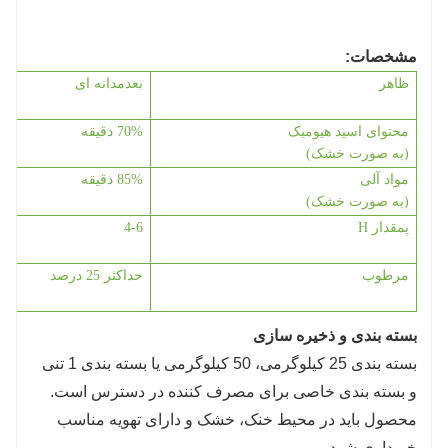
افزایش می دهند.
5. بهبود انعطاف پذیری گیاه: دوز قوی اسید هیومیک
مشخصات:
در این گرانول ها می تواند انعطاف پذیری گیاه را در
ظاهر
ب
عدم
دانه ای
برابر تنش های محیطی مانند خشکی، گرما و بیماری
افزایش دهد. رشد ریشه و جذب مواد مغذی را
محتوای اسید هیومیک
70% دقیقه
(به صورت خشک)
تقویت می کند و به گیاهان کمک می کند تا در شرایط
مواد آلی
85% دقیقه
نامطلوب بهتر مقاومت کنند.
(به صورت خشک)
پ
مقدار H
-6
4
مرطوب
حداکثر 25 درصد
بسته بندی و ذخیره سازی
بسته بندی 25 کیلوگرمی، 50 کیلوگرمی یا بسته بندی 1 تنی
و بسته بندی خاصی برای مصرف کننده در دسترس است.
محصول باید در محیط خنک، خشک و دارای تهویه مناسب
خریداری شود.