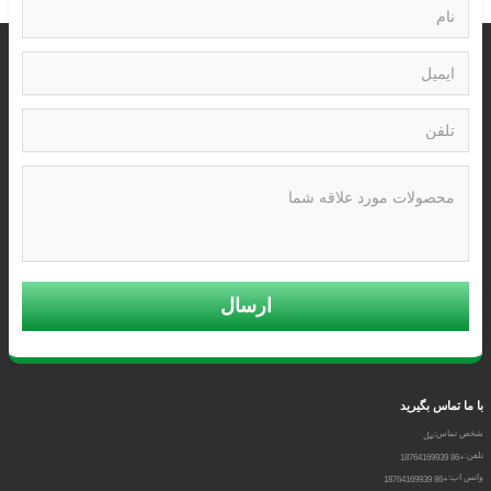
ارسال
با ما تماس بگیرید
شخص تماس:
نیل
تلفن:
+86 18764169939
واتس اپ:
+86 18764169939