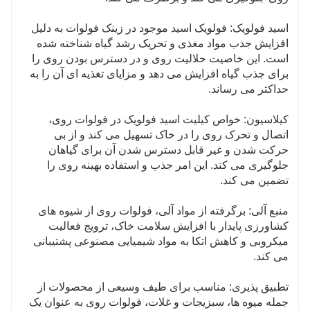
گوارش حمایت می کند. این ممکن است به طور
غیرمستقیم برای جذب روی و سایر مواد مغذی حیاتی برای
اسید فولویک: فولویک اسید موجود در زینک فولوات به دلیل
سلامت کلی مفید باشد.
افزایش جذب مواد مغذی و تحریک رشد گیاه شناخته شده
است. این خاصیت حلالیت روی و در دسترس بودن روی را
سلامت پوست: روی به دلیل نقشش در سلامت پوست، به
برای جذب گیاه افزایش می دهد و مزایای تغذیه ای آن را به
ویژه در بهبود زخم و حفظ یکپارچگی سد پوستی شناخته
حداکثر می رساند.
شده است. فولوات روی ممکن است این اثرات را به دلیل
خواص جذبی بهبود یافته افزایش دهد.
کیلاسیون: خواص کیلیت اسید فولویک در فولوات روی،
اتصال و تحرک روی را در خاک تسهیل می کند و از بی
حرکت شدن و غیر قابل دسترس شدن آن برای گیاهان
جلوگیری می کند. این امر جذب و استفاده بهینه روی را
تضمین می کند.
منبع آلی: برگرفته از مواد آلی، فولوات روی از شیوه های
کشاورزی پایدار با افزایش سلامت خاک، ترویج فعالیت
میکروبی و کاهش اتکا به مواد شیمیایی مصنوعی پشتیبانی
می کند.
تطبیق پذیری: مناسب برای طیف وسیعی از محصولات از
جمله میوه ها، سبزیجات و غلات، فولوات روی به عنوان یک