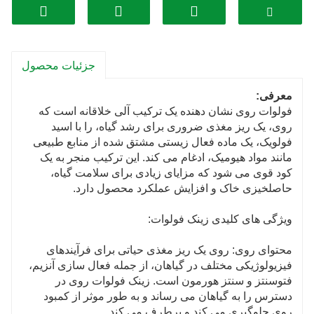
خواص آنتی اکسیدانی: اسید فولویک خود دارای خواص آنتی
اکسیدانی است و هنگامی که با روی ترکیب شود، ممکن
است اثرات آنتی اکسیدانی را افزایش دهد. این می تواند به
جزئیات محصول
مبارزه با استرس اکسیداتیو و کاهش آسیب های ناشی از
رادیکال های آزاد کمک کند.
معرفی:
فولوات روی نشان دهنده یک ترکیب آلی خلاقانه است که
حمایت ایمنی: روی برای رشد طبیعی و عملکرد سلول های
روی، یک ریز مغذی ضروری برای رشد گیاه، را با اسید
ایمنی ضروری است. با افزایش جذب روی، فولوات روی
فولویک، یک ماده فعال زیستی مشتق شده از منابع طبیعی
ممکن است از یک سیستم ایمنی سالم حمایت کند و به بدن
مانند مواد هیومیک، ادغام می کند. این ترکیب منجر به یک
در مبارزه با عفونت ها و حفظ عملکرد کلی سیستم ایمنی
کود قوی می شود که مزایای زیادی برای سلامت گیاه،
کمک کند.
حاصلخیزی خاک و افزایش عملکرد محصول دارد.
اثرات ضد التهابی: اسید فولویک به دلیل خواص ضد التهابی
ویژگی های کلیدی زینک فولوات:
بالقوه آن مورد مطالعه قرار گرفته است. با تحویل روی به
شکلی که ممکن است التهاب را کاهش دهد، فولوات روی به
محتوای روی: روی یک ریز مغذی حیاتی برای فرآیندهای
طور بالقوه می تواند به مدیریت شرایط التهابی کمک کند.
فیزیولوژیکی مختلف در گیاهان، از جمله فعال سازی آنزیم،
فتوسنتز و سنتز هورمون است. زینک فولوات روی در
سلامت گوارش: اعتقاد بر این است که اسید فولویک با
دسترس را به گیاهان می رساند و به طور موثر از کمبود
ارتقاء جذب مواد مغذی و حفظ سلامت روده از سلامت
روی جلوگیری می کند و برطرف می کند.