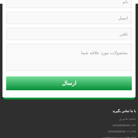
ارسال
با ما تماس بگیرید
شخص تماس:
نیل
تلفن:
+86 18764169939
واتس اپ:
+86 18764169939
ایمیل تجاری:
neal@hyhumic.com