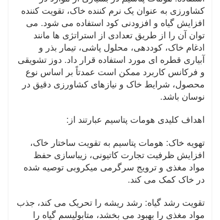
کشاورزی به عنوان یک نرم کننده خاک، تقویت کننده
کند.
افزایش گیاه و افزودنی کود استفاده می شود. می
مقاومت در برابر بیماری: نشان داده شده است که پتاسیم
توان آن را از طریق تعدادی از استراتژی ها مانند
پتاسیم دفاع گیاه در برابر آفات و بیماری ها را تحریک می
ادغام خاک، کوددهی، محلول پاشی، تیمار بذر و
کند، نیاز به آفت کش ها و قارچ کش های شیمیایی را کاهش
آبیاری قطره ای مورد استفاده قرار داد. دوز تشویقی
می دهد و گیاهان سالم تر و مقاوم به بیماری را ترویج می
و فرکانس کاربرد ممکن است عمدتاً بر اساس نوع
کند.
محصول، شرایط خاک و نیازهای کشاورزی دقیق در
افزایش عملکرد و کیفیت: با بهبود در دسترس بودن مواد
نوسان باشد.
مغذی، ترویج رشد ریشه و افزایش سلامت کلی گیاه،
اهداف کلیدی هومات پتاسیم عبارتند از:
پتاسیم پتاسیم می تواند به افزایش عملکرد محصول، بهبود
کیفیت محصول و بازده اقتصادی بالاتر برای کشاورزان کمک
تهویه خاک: هومات پتاسیم به تقویت ساختار خاک،
کند.
افزایش ظرفیت تجارت کاتیونی، زیباسازی حفظ
به طور کلی، هومات پتاسیم 95٪ محلول طیف وسیعی از
مواد مغذی و ترویج سرگرمی میکروبی توصیه شده
مزایایی را ارائه می دهد که می تواند به بهینه سازی سلامت
در خاک کمک می کند.
خاک، افزایش رشد گیاهان و بهبود بهره وری کشاورزی به
تقویت رشد گیاه: رشد ریشه را تحریک می کند، جذب
شیوه ای پایدار و کارآمد کمک کند.
مواد مغذی را بهبود می بخشد، متابولیسم گیاه را