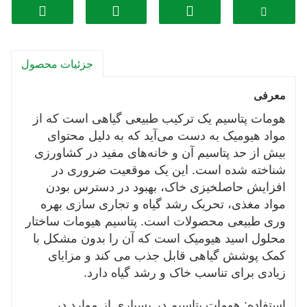
مجدد مواد مغذی ضروری، افزایش ظرفیت تبادل کاتیونی و
ارتقای فعالیت میکروبی به افزایش حاصلخیزی خاک کمک
می کند و در نتیجه محیط مطلوب تری برای رشد گیاه ایجاد
جزئیات محصول
می کند.
تقویت رشد گیاه: هومات پتاسیم حاوی اسیدهای هیومیک و
معرفی
فولویک است که رشد گیاه را تحریک می کند، رشد ریشه را
هومات پتاسیم یک ترکیب طبیعی گیاهی است که از
بهبود می بخشد، کارایی جذب مواد مغذی را افزایش می دهد
مواد هیومیک به دست می‌آید که به دلیل محتوای
و متابولیسم کلی گیاه را افزایش می دهد. این می تواند
بیش از حد پتاسیم آن و خانه‌های مفید در کشاورزی
منجر به گیاهان سالم با مقاومت بهتر در برابر تنش شود.
شناخته شده است. این یک موقعیت ضروری در
افزایش حاصلخیزی خاک، بهبود در دسترس بودن
تحمل به تنش: پتاسیم پتاسیم می تواند به گیاهان کمک کند تا
مواد مغذی، تحریک رشد گیاه و تجاری سازی بهره
با تنش های محیطی مختلف مانند خشکی، شوری و نوسانات
وری طبیعی محصولات است. پتاسیم هیومات ساختار
دما با افزایش انعطاف پذیری و تحمل آنها در شرایط
محلول اسید هیومیک است که آن را بدون مشکل با
نامساعد مقابله کنند.
کمک پوشش گیاهی قابل جذب می کند و مزایای
تنظیم pH: می تواند به تنظیم سطوح pH خاک، متعادل
زیادی برای تناسب خاک و رشد گیاه دارد.
کردن اسیدیته یا قلیاییت برای ایجاد یک محیط رشد بهینه
برای گیاهان و حمایت از دسترسی و جذب مواد مغذی کمک
استفاده: هومات پتاسیم در بسیاری از موارد در