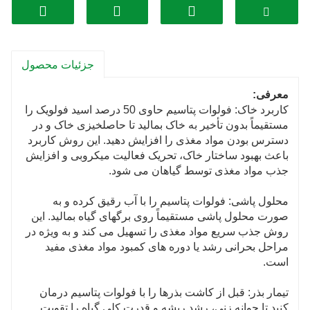
مغذی ضروری در خاک را کلات می کند و آنها را برای جذب
گیاهان در دسترس تر می کند و در نتیجه باعث ترویج
پوشش گیاهی سالم تر و سبزتر می شود.
جزئیات محصول
تقویت ایمنی گیاه: مکانیسم های دفاعی طبیعی گیاه را
تقویت می کند، مقاومت در برابر بیماری ها، آفات و استرس
معرفی:
های محیطی را افزایش می دهد.
کاربرد خاک: فولوات پتاسیم حاوی 50 درصد اسید فولویک را
مستقیماً بدون تأخیر به خاک بمالید تا حاصلخیزی خاک و در
افزایش احتباس آب: فولوات پتاسیم حفظ آب خاک را بهبود
دسترس بودن مواد مغذی را افزایش دهید. این روش کاربرد
می بخشد، رواناب آب را کاهش می دهد و تحمل به خشکی
باعث بهبود ساختار خاک، تحریک فعالیت میکروبی و افزایش
را افزایش می دهد.
جذب مواد مغذی توسط گیاهان می شود.
از فعالیت میکروبی خاک پشتیبانی می کند: فعالیت
محلول پاشی: فولوات پتاسیم را با آب رقیق کرده و به
میکروبی را در خاک تحریک می کند که به چرخه مواد مغذی
صورت محلول پاشی مستقیماً روی برگهای گیاه بمالید. این
و سلامت کلی خاک کمک می کند.
روش جذب سریع مواد مغذی را تسهیل می کند و به ویژه در
مراحل بحرانی رشد یا دوره های کمبود مواد مغذی مفید
به طور کلی، فولوات پتاسیم برای بهینه سازی تغذیه گیاه،
است.
بهبود کیفیت خاک، و افزایش انعطاف پذیری گیاهان در برابر
چالش های مختلف محیطی مفید است.
تیمار بذر: قبل از کاشت بذرها را با فولوات پتاسیم درمان
کنید تا جوانه زنی، رشد ریشه و قدرت کلی گیاه را تقویت