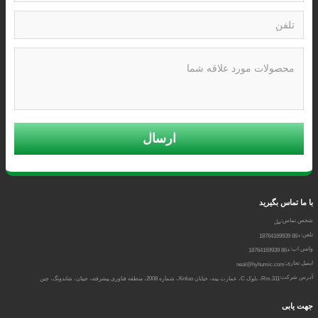
ارسال
با ما تماس بگیرید
شخص تماس:
نیل
تلفن:
+86 18764169939
واتس اپ:
+86 18764169939
ایمیل تجاری:
neal@hyhumic.com
آدرس شرکت:
Rm.311، بلوک C، عمارت یینه، خیابان Xinluo، شماره 2008، منطقه فناوری پیشرفته، جینان، شاندونگ، چین
جهت یابی