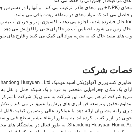
ه های مراقبت از چمن آلی را حفظ می کند.
4. مواد مغذی (NPK + ریز مغذی ها) را ترغیب می کند ، و آنها را
 حاصل می کند که مواد مغذی در منطقه ریشه باقی می مانند.
5.loosens خاک فشرده شده ، اجازه می دهد تا اکسیژن بهتر و جریان آب 
خاک رس می شود ، احتباس آب در خاکهای شنی را افزایش می دهد.
صات شرکت
رای یک مکان جغرافیایی منحصر به فرد و یک شبکه حمل و نقل به 
ریع شرکت فراهم می کند. این شرکت به عنوان یک شرکت با تمرکز بر 
مداوم تحقیق و توسعه فن آوری های برش را عمیق تر می کند و تلاش 
دتری را به مشتریان ارائه دهد. با عملکرد عالی و تضمین کیفیت قاب
بی در بازار کسب کرده اند. به منظور ارتقاء بیشتر سطح فنی و 
Shandong Huayuan Humic Acid ، Ltd. به طور فعا
کند. این سیستم عامل ها نه تنها فرصتی را برای شرکتها فراهم می کنن