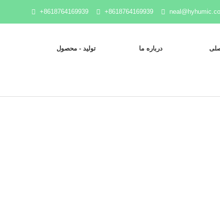
+8618764169939
+8618764169939
neal@hyhumic.c
لی
درباره ما
تولید - محصول