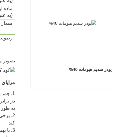
(به عن
ماده ار
(به عن
مقدار pH
رطوبت
تصویر م
پودر سدیم هیومات 40%
مزایای 
1. چمن
پودر سدیم هیومات 40%
در براب
اکنون تماس بگیرید
به طور 
2. برخ
کند.
3. با 