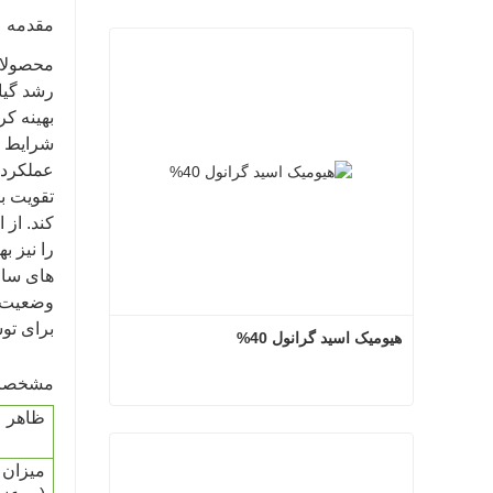
مقدمه
رشد گیا
بهینه کر
شرایط ا
عملکرد ک
تقویت ب
کند. از 
را نیز ب
های ساز
وضعیت ب
برای تو
هیومیک اسید گرانول 40%
مشخصات
ظاهر
هیومیک اسید گرانول 40%
میزان 
اکنون تماس بگیرید