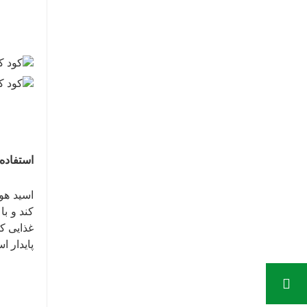
استفاده:
اسید هو
کند و ب
غذایی ک
پایدار ا