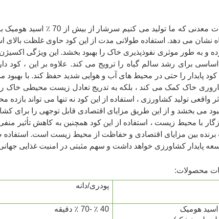
محصولات معدنی که ما تولید می
ه نشان می دهد. استفاده طولانی مدت از این کود حاوی غلظت بالای اس
ده و به طور موثری نفوذپذیری خاک را بهبود بخشد. این ویژگی اکسیژن 
ساسی برای رشد سالم گیاه را ترویج می کند. علاوه بر این ، کود د
ود پایدار را حتی در محیط های آب و هوایی شدید حفظ کند. با بهبود مد
اروری خاک کمک می کند ، بلکه به تدریج تعادل زیست محیطی خاک را ب
اثر واقعی تولید کشاورزی ، استفاده از این کود نه تنها می تواند باز
هبود می بخشد و از این طریق مزایای اقتصادی قابل توجهی را برای کشا
گار با محیط زیست ، استفاده از این کود همچنین به کاهش تأثیر منفی
رنده بین مزایای اقتصادی و حفاظت از محیط زیست است. استفاده طولا
سعه پایدار کشاورزی خواهد داشت و سهم مثبتی در امنیت غذایی جهانی
 محصولات:
پودری/دانه
اسید هومیک
40 ٪ -70 ٪ دقیقه