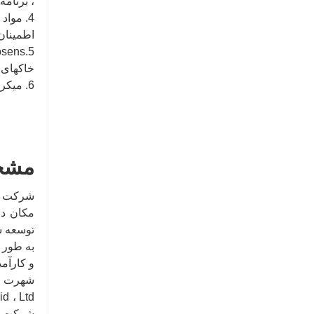
، برنام
اطمینان
خاکهای 
6. میکروب های مفید خاک که به تجزیه مواد آلی کمک می کنند و قارچ های تقویت کننده علفهای هرز را سرکوب می کنند.
مشخ
مکان دا
توسعه س
به طور 
و کارآم
شهرت خو
شرکت می 