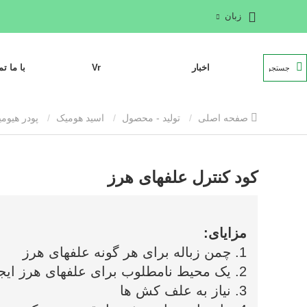
زبان
اخبار
Vr
با ما ت
صفحه اصلی
تولید - محصول
اسید هومیک
پودر هیوم
کود کنترل علفهای هرز
مزایای:
1. چمن زباله برای هر گونه علفهای هرز
2. یک محیط نامطلوب برای علفهای هرز ایجاد می کند
3. نیاز به علف کش ها