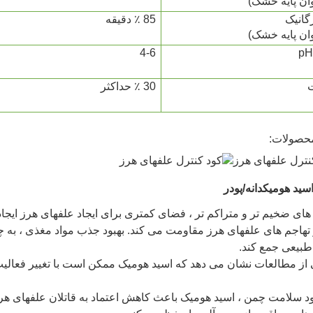
وان پایه خشک)
گانیک
85 ٪ دقیقه
وان پایه خشک)
4-6
30 ٪ حداکثر
حصولات:
اسید هومیک
دانه/پودر
 های ضخیم تر و متراکم تر ، فضای کمتری برای ایجاد علفهای هرز ایجاد
ر تهاجم های علفهای هرز مقاومت می کند. بهبود جذب مواد مغذی ، به 
طبیعی جمع کند.
ی از مطالعات نشان می دهد که اسید هومیک ممکن است با تغییر فعالیت
بهبود سلامت چمن ، اسید هومیک باعث کاهش اعتماد به قاتلان علفها