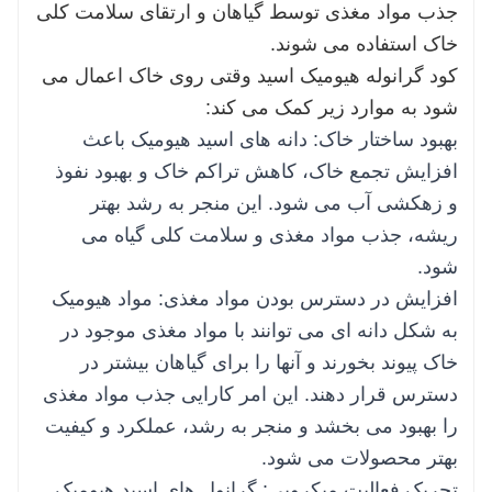
افزایش فعالیت میکروبی: گرانول های اسید هیومیک
جذب مواد مغذی توسط گیاهان و ارتقای سلامت کلی
رشد و فعالیت میکروارگانیسم های مفید خاک را
خاک استفاده می شوند.
تحریک می کند. این میکروب ها به تجزیه مواد آلی،
کود گرانوله هیومیک اسید وقتی روی خاک اعمال می
چرخش مواد مغذی و بهبود سلامت خاک کمک می
شود به موارد زیر کمک می کند:
کنند و اکوسیستم خاکی مولدتر و پایدارتر ایجاد می
بهبود ساختار خاک: دانه های اسید هیومیک باعث
کنند.
افزایش تجمع خاک، کاهش تراکم خاک و بهبود نفوذ
پایداری محیطی: کود دانه ای هیومیک اسید یک گزینه
و زهکشی آب می شود. این منجر به رشد بهتر
ارگانیک و سازگار با محیط زیست برای افزایش
ریشه، جذب مواد مغذی و سلامت کلی گیاه می
حاصلخیزی خاک و رشد گیاه است. این ماده حاوی
شود.
مواد شیمیایی مصنوعی یا افزودنی های مضر نیست
افزایش در دسترس بودن مواد مغذی: مواد هیومیک
که آن را برای محیط زیست، حیات وحش و سلامت
به شکل دانه ای می توانند با مواد مغذی موجود در
انسان ایمن می کند.
خاک پیوند بخورند و آنها را برای گیاهان بیشتر در
مقرون به صرفه: ماهیت آهسته رهش گرانول های
دسترس قرار دهند. این امر کارایی جذب مواد مغذی
اسید هیومیک، دفعات کاربرد را کاهش می دهد و آن
را بهبود می بخشد و منجر به رشد، عملکرد و کیفیت
را به یک گزینه کود مقرون به صرفه برای
بهتر محصولات می شود.
کشاورزان و باغداران تبدیل می کند. مزایای طولانی
تحریک فعالیت میکروبی: گرانول های اسید هیومیک