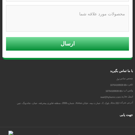
ارسال
با ما تماس بگیرید
شخص تماس:
نیل
تلفن:
+86 18764169939
واتس اپ:
+86 18764169939
ایمیل تجاری:
neal@hyhumic.com
آدرس شرکت:
Rm.311، بلوک C، عمارت یینه، خیابان Xinluo، شماره 2008، منطقه فناوری پیشرفته، جینان، شاندونگ، چین
جهت یابی