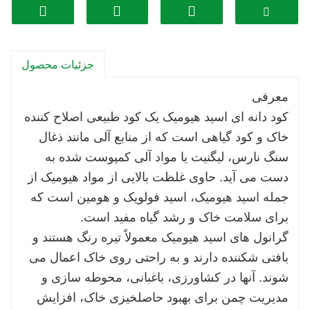
فراهم می‌کنند. این مکانیسم آهسته رهش به
جلوگیری از شستشوی مواد مغذی کمک می کند و
مزایای طولانی مدت را برای خاک و محصولات
جزئیات محصول
تضمین می کند.
بهبود ساختار خاک: گرانول های اسید هیومیک با
معرفی
افزایش تجمع خاک و کاهش فشردگی به بهبود
کود دانه ای اسید هیومیک یک کود طبیعی اصلاح کننده
ساختار خاک کمک می کنند. این منجر به نفوذ بهتر
خاک و کود گیاهی است که از منابع آلی مانند ذغال
آب، نفوذ ریشه و گردش هوا در خاک می شود و
سنگ نارس، لیگنیت یا مواد آلی کمپوست شده به
باعث رشد سالم گیاه می شود.
دست می آید. حاوی غلظت بالایی از مواد هیومیک از
افزایش جذب مواد مغذی: مواد هیومیک به شکل
جمله اسید هیومیک، اسید فولویک و هومین است که
دانه ای می توانند با مواد مغذی موجود در خاک
برای سلامت خاک و رشد گیاه مفید است.
کلات شوند و آنها را برای جذب گیاه بیشتر در
گرانول های اسید هیومیک معمولاً تیره رنگ هستند و
دسترس قرار دهند. این منجر به بهبود جذب مواد
بافتی شکننده دارند و به راحتی روی خاک اعمال می
مغذی توسط گیاهان می شود که منجر به رشد، نمو
شوند. آنها در کشاورزی، باغبانی، محوطه سازی و
و عملکرد بهتر می شود.
مدیریت چمن برای بهبود حاصلخیزی خاک، افزایش