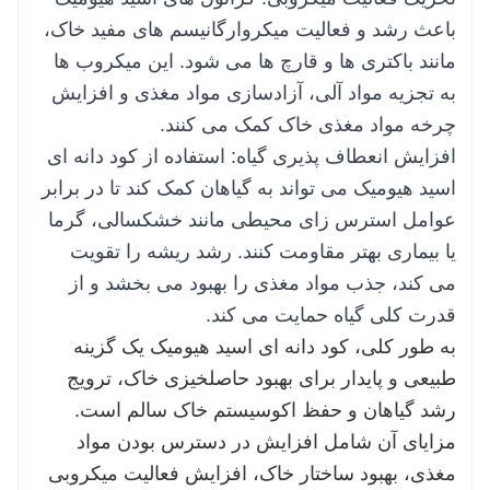
مدت برای خاک و گیاهان فراهم می کند و نیاز به
باعث رشد و فعالیت میکروارگانیسم های مفید خاک،
استفاده مجدد مکرر را کاهش می دهد.
مانند باکتری ها و قارچ ها می شود. این میکروب ها
به طور کلی، استفاده از کود گرانول اسید هیومیک
به تجزیه مواد آلی، آزادسازی مواد مغذی و افزایش
طیف وسیعی از مزایای، از جمله بهبود ساختار خاک،
چرخه مواد مغذی خاک کمک می کنند.
افزایش در دسترس بودن مواد مغذی، افزایش
افزایش انعطاف پذیری گیاه: استفاده از کود دانه ای
فعالیت میکروبی و پایداری محیطی را ارائه می دهد.
اسید هیومیک می تواند به گیاهان کمک کند تا در برابر
این یک ابزار ارزشمند برای ترویج رشد سالم و مولد
عوامل استرس زای محیطی مانند خشکسالی، گرما
گیاه در عین حفظ سلامت خاک برای طولانی مدت
یا بیماری بهتر مقاومت کنند. رشد ریشه را تقویت
است.
می کند، جذب مواد مغذی را بهبود می بخشد و از
قدرت کلی گیاه حمایت می کند.
به طور کلی، کود دانه ای اسید هیومیک یک گزینه
طبیعی و پایدار برای بهبود حاصلخیزی خاک، ترویج
رشد گیاهان و حفظ اکوسیستم خاک سالم است.
مزایای آن شامل افزایش در دسترس بودن مواد
مغذی، بهبود ساختار خاک، افزایش فعالیت میکروبی