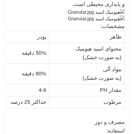
و پایداری محیطی است.
مشخصات:
ظاهر
پودر
محتوای اسید هیومیک
50% دقیقه
(به صورت خشک)
مواد آلی
80% دقیقه
(به صورت خشک)
مقدار PH
4-6
مرطوب
حداکثر 25 درصد
مصرف و دوز
استفاده: